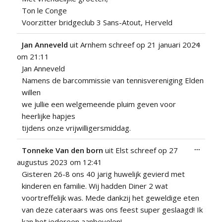
Ton le Conge
Voorzitter bridgeclub 3 Sans-Atout, Herveld
Wissel
...
Jan Anneveld
uit
Arnhem
schreef op
21 januari 2024
deze
om
21:11
metabo
Jan Anneveld
Namens de barcommissie van tennisvereniging Elden
willen
we jullie een welgemeende pluim geven voor
heerlijke hapjes
tijdens onze vrijwilligersmiddag.
Wissel
...
Tonneke Van den born
uit
Elst
schreef op
27
deze
augustus 2023
om
12:41
metabo
Gisteren 26-8 ons 40 jarig huwelijk gevierd met
kinderen en familie. Wij hadden Diner 2 wat
voortreffelijk was. Mede dankzij het geweldige eten
van deze cateraars was ons feest super geslaagd! Ik
kan het iedereen aanbevelen!