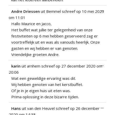
Wissel
...
Andre Driessen
uit
Bemmel
schreef op
10 mei 2023
deze
om
11:01
metabo
Hallo Maurice en Jacco,
Het buffet wat jullie ter gelegenheid van onze
festiviteiten op 6 mei hebben geserveerd zag er
voortreffelijk uit en was als vanouds heerlijk. Onze
gasten en wij hebben er van genoten.
Vriendelijke groeten Andre.
Wissel
...
karin
uit
arnhem
schreef op
27 december 2020
om
deze
20:06
metabo
Wat een geweldige ervaring was dit.
Wij hebben genoten van het kerstbuffet.
Of je in je eigen huis uit eten was.
Prima oplossing in deze bizarre tijden.
Wissel
...
Hans
uit
van den Heuvel
schreef op
26 december
deze
2020
om
14:38
metabo