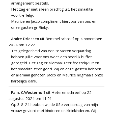
arrangement besteld.
Het zag er niet alleen prachtig uit, het smaakte
voortreffelijk.
Maurice en Jacco compliment hiervoor van ons en
onze gasten gr Rieky.
Wissel
...
Andre Driessen
uit
Bemmel
schreef op
4 november
deze
2024
om
12:22
metabo
Ter gelegenheid van een te vieren verjaardag
hebben jullie voor ons weer een heerlijk buffet
geregeld. Het zag er allemaal zeer feestelijk uit en
het smaakte zeer goed. Wij en onze gasten hebben
er allemaal genoten. Jacco en Maurice nogmaals onze
hartelijke dank.
Wissel
...
Fam. C.Westerhoff
uit
Heteren
schreef op
22
deze
augustus 2024
om
11:21
metabo
Op 3-8-24 hebben wij de 85e verjaardag van mijn
vrouw gevierd met kinderen en kleinkinderen. Wij