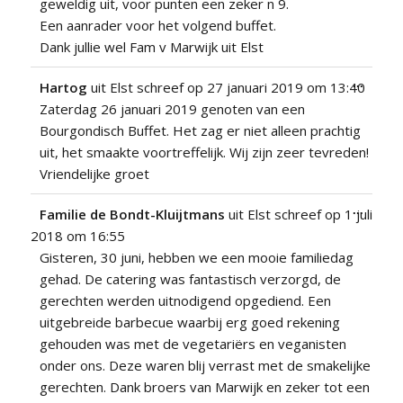
geweldig uit, voor punten een zeker n 9.
Een aanrader voor het volgend buffet.
Dank jullie wel Fam v Marwijk uit Elst
Wissel
...
Hartog
uit
Elst
schreef op
27 januari 2019
om
13:40
deze
Zaterdag 26 januari 2019 genoten van een
metabo
Bourgondisch Buffet. Het zag er niet alleen prachtig
uit, het smaakte voortreffelijk. Wij zijn zeer tevreden!
Vriendelijke groet
Wissel
...
Familie de Bondt-Kluijtmans
uit
Elst
schreef op
1 juli
deze
2018
om
16:55
metabo
Gisteren, 30 juni, hebben we een mooie familiedag
gehad. De catering was fantastisch verzorgd, de
gerechten werden uitnodigend opgediend. Een
uitgebreide barbecue waarbij erg goed rekening
gehouden was met de vegetariërs en veganisten
onder ons. Deze waren blij verrast met de smakelijke
gerechten. Dank broers van Marwijk en zeker tot een