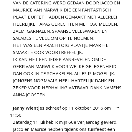
VAN DE CATERING WERD GEDAAN DOOR JACCO EN
MAURICE VAN MARWIJK DIE EEN FANTASTISCH
PLAAT BUFFET HADDEN GEMAAKT MET ALLERLEI
HEERLIJKE TAPAS GERECHTEN MET O.A. MELOEN,
ZALM, GARNALEN, SPAANSE VLEESWAREN EN
SALADES TE VEEL OM OP TE NOEMEN.
HET WAS EEN PRACHTOIG PLAATJE MAAR HET
SMAAKTE OOK VOORTREFFELIJK.
IK KAN HET EEN IEDER AANBEVELEN OM DE
GEBR.VAN MARWIJK VOOR WELKE GELEGENHEID
DAN OOK IN TE SCHAKELEN. ALLES IS MOGELIJK.
JONGENS NOGMAALS HEEL HARTELIJK DANK EN
ZEKER VOOR HERHALING VATBAAR. DANK NAMENS
ANNA JOOSTEN
Wissel
...
Janny Wientjes
schreef op
11 oktober 2016
om
deze
11:56
metabo
Zaterdag 11 juli heb ik mijn 60e verjaardag gevierd.
Jacco en Maurice hebben tijdens ons tuinfeest een