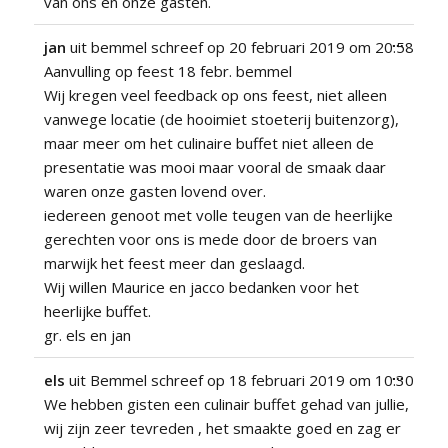
van ons en onze gasten.
Wissel
...
jan
uit
bemmel
schreef op
20 februari 2019
om
20:58
deze
Aanvulling op feest 18 febr. bemmel
metabo
Wij kregen veel feedback op ons feest, niet alleen
vanwege locatie (de hooimiet stoeterij buitenzorg),
maar meer om het culinaire buffet niet alleen de
presentatie was mooi maar vooral de smaak daar
waren onze gasten lovend over.
iedereen genoot met volle teugen van de heerlijke
gerechten voor ons is mede door de broers van
marwijk het feest meer dan geslaagd.
Wij willen Maurice en jacco bedanken voor het
heerlijke buffet.
gr. els en jan
Wissel
...
els
uit
Bemmel
schreef op
18 februari 2019
om
10:30
deze
We hebben gisten een culinair buffet gehad van jullie,
metabo
wij zijn zeer tevreden , het smaakte goed en zag er