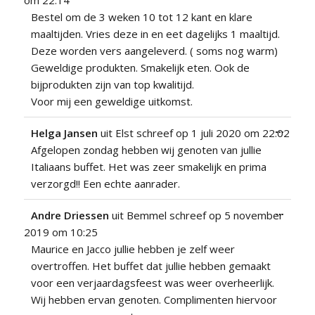
metabo
Bestel om de 3 weken 10 tot 12 kant en klare
maaltijden. Vries deze in en eet dagelijks 1 maaltijd.
Deze worden vers aangeleverd. ( soms nog warm)
Geweldige produkten. Smakelijk eten. Ook de
bijprodukten zijn van top kwalitijd.
Voor mij een geweldige uitkomst.
Wissel
...
Helga Jansen
uit
Elst
schreef op
1 juli 2020
om
22:02
deze
Afgelopen zondag hebben wij genoten van jullie
metabo
Italiaans buffet. Het was zeer smakelijk en prima
verzorgd!! Een echte aanrader.
Wissel
...
Andre Driessen
uit
Bemmel
schreef op
5 november
deze
2019
om
10:25
metabo
Maurice en Jacco jullie hebben je zelf weer
overtroffen. Het buffet dat jullie hebben gemaakt
voor een verjaardagsfeest was weer overheerlijk.
Wij hebben ervan genoten. Complimenten hiervoor