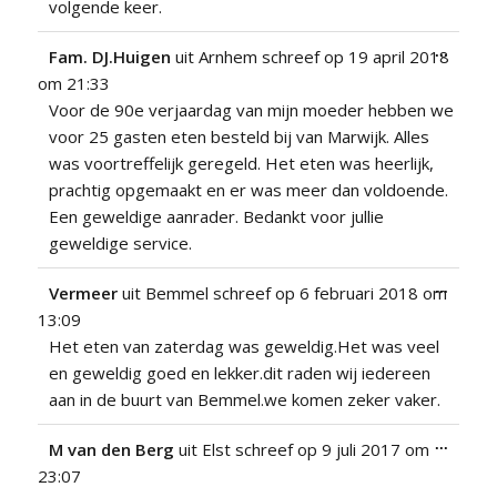
volgende keer.
Wissel
...
Fam. DJ.Huigen
uit
Arnhem
schreef op
19 april 2018
deze
om
21:33
metabo
Voor de 90e verjaardag van mijn moeder hebben we
voor 25 gasten eten besteld bij van Marwijk. Alles
was voortreffelijk geregeld. Het eten was heerlijk,
prachtig opgemaakt en er was meer dan voldoende.
Een geweldige aanrader. Bedankt voor jullie
geweldige service.
Wissel
...
Vermeer
uit
Bemmel
schreef op
6 februari 2018
om
deze
13:09
metabo
Het eten van zaterdag was geweldig.Het was veel
en geweldig goed en lekker.dit raden wij iedereen
aan in de buurt van Bemmel.we komen zeker vaker.
Wissel
...
M van den Berg
uit
Elst
schreef op
9 juli 2017
om
deze
23:07
metabo