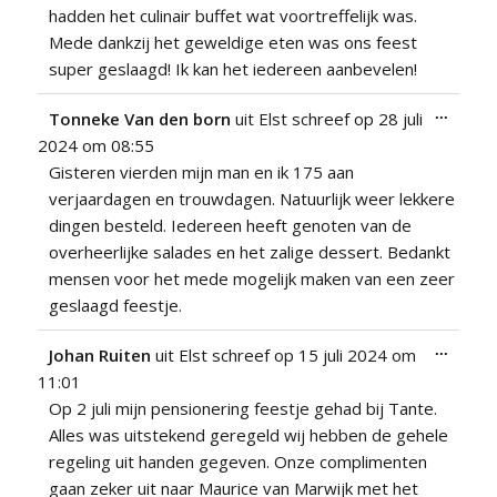
hadden het culinair buffet wat voortreffelijk was.
Mede dankzij het geweldige eten was ons feest
super geslaagd! Ik kan het iedereen aanbevelen!
Wissel
...
Tonneke Van den born
uit
Elst
schreef op
28 juli
deze
2024
om
08:55
metabo
Gisteren vierden mijn man en ik 175 aan
verjaardagen en trouwdagen. Natuurlijk weer lekkere
dingen besteld. Iedereen heeft genoten van de
overheerlijke salades en het zalige dessert. Bedankt
mensen voor het mede mogelijk maken van een zeer
geslaagd feestje.
Wissel
...
Johan Ruiten
uit
Elst
schreef op
15 juli 2024
om
deze
11:01
metabo
Op 2 juli mijn pensionering feestje gehad bij Tante.
Alles was uitstekend geregeld wij hebben de gehele
regeling uit handen gegeven. Onze complimenten
gaan zeker uit naar Maurice van Marwijk met het