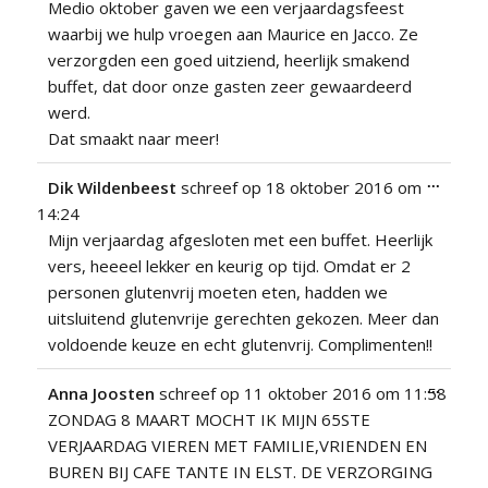
Medio oktober gaven we een verjaardagsfeest
waarbij we hulp vroegen aan Maurice en Jacco. Ze
verzorgden een goed uitziend, heerlijk smakend
buffet, dat door onze gasten zeer gewaardeerd
werd.
Dat smaakt naar meer!
Wissel
...
Dik Wildenbeest
schreef op
18 oktober 2016
om
deze
14:24
metabo
Mijn verjaardag afgesloten met een buffet. Heerlijk
vers, heeeel lekker en keurig op tijd. Omdat er 2
personen glutenvrij moeten eten, hadden we
uitsluitend glutenvrije gerechten gekozen. Meer dan
voldoende keuze en echt glutenvrij. Complimenten!!
Wissel
...
Anna Joosten
schreef op
11 oktober 2016
om
11:58
deze
ZONDAG 8 MAART MOCHT IK MIJN 65STE
metabo
VERJAARDAG VIEREN MET FAMILIE,VRIENDEN EN
BUREN BIJ CAFE TANTE IN ELST. DE VERZORGING