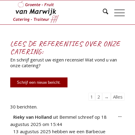
LEES DE REFERENTIES OVER ONZE
CATERING:
En schrijf gerust uw eigen recensie! Wat vond u van
onze catering?
Navigatie
1
2
→
Alles
door
30 berichten.
de
Wissel
...
Rieky van Holland
uit
Bemmel
schreef op
18
gastenboek-
deze
augustus 2025
om
15:44
metabo
lijst
13 augustus 2025 hebben we een Barbecue