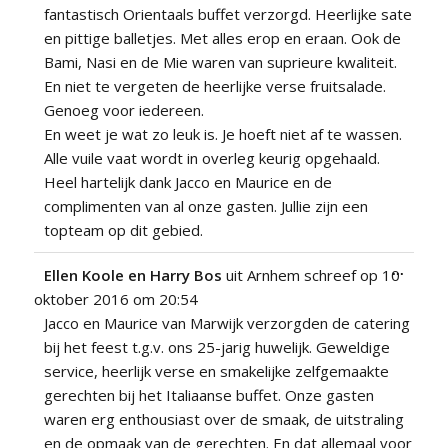
fantastisch Orientaals buffet verzorgd. Heerlijke sate
en pittige balletjes. Met alles erop en eraan. Ook de
Bami, Nasi en de Mie waren van suprieure kwaliteit.
En niet te vergeten de heerlijke verse fruitsalade.
Genoeg voor iedereen.
En weet je wat zo leuk is. Je hoeft niet af te wassen.
Alle vuile vaat wordt in overleg keurig opgehaald.
Heel hartelijk dank Jacco en Maurice en de
complimenten van al onze gasten. Jullie zijn een
topteam op dit gebied.
Wissel
...
Ellen Koole en Harry Bos
uit
Arnhem
schreef op
10
deze
oktober 2016
om
20:54
metabo
Jacco en Maurice van Marwijk verzorgden de catering
bij het feest t.g.v. ons 25-jarig huwelijk. Geweldige
service, heerlijk verse en smakelijke zelfgemaakte
gerechten bij het Italiaanse buffet. Onze gasten
waren erg enthousiast over de smaak, de uitstraling
en de opmaak van de gerechten. En dat allemaal voor