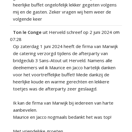
heerlijke buffet ongelofelijk lekker gegeten volgens
mij en de gasten. Zeker vragen wij hem weer de
volgende keer
Wissel
...
Ton le Conge
uit
Herveld
schreef op
2 juni 2024
om
deze
07:28
metabo
Op zaterdag 1 juni 2024 heeft de firma van Marwijk
de catering verzorgd tijdens de afterparty van
bridgeclub 3 Sans-Atout uit Herveld. Namens alle
deelnemers wil ik Maurice en Jacco hartelijk danken
voor het voortreffelijke buffet! Mede dankzij de
heerlijke koude en warme gerechten en lekkere
toetjes was de afterparty zeer geslaagd.
Ik kan de firma van Marwijk bij iedereen van harte
aanbevelen.
Maurice en Jacco nogmaals bedankt het was top!
Met vriendelijke groeten,