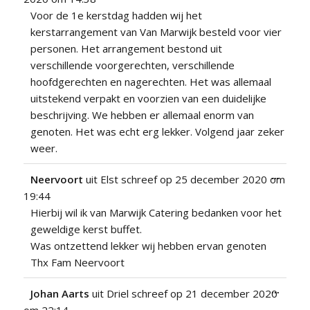
Voor de 1e kerstdag hadden wij het
kerstarrangement van Van Marwijk besteld voor vier
personen. Het arrangement bestond uit
verschillende voorgerechten, verschillende
hoofdgerechten en nagerechten. Het was allemaal
uitstekend verpakt en voorzien van een duidelijke
beschrijving. We hebben er allemaal enorm van
genoten. Het was echt erg lekker. Volgend jaar zeker
weer.
Wissel
...
Neervoort
uit
Elst
schreef op
25 december 2020
om
deze
19:44
metabo
Hierbij wil ik van Marwijk Catering bedanken voor het
geweldige kerst buffet.
Was ontzettend lekker wij hebben ervan genoten
Thx Fam Neervoort
Wissel
...
Johan Aarts
uit
Driel
schreef op
21 december 2020
deze
om
22:14