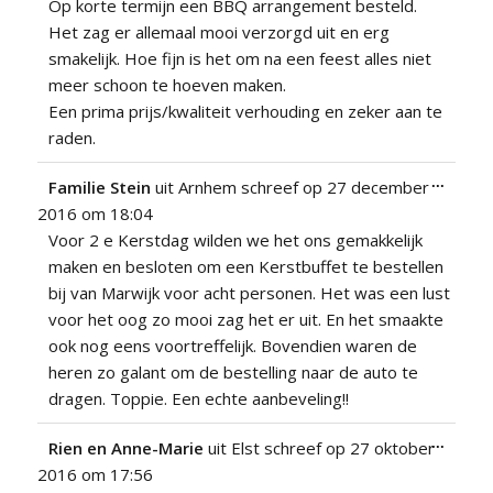
Op korte termijn een BBQ arrangement besteld.
Het zag er allemaal mooi verzorgd uit en erg
smakelijk. Hoe fijn is het om na een feest alles niet
meer schoon te hoeven maken.
Een prima prijs/kwaliteit verhouding en zeker aan te
raden.
Wissel
...
Familie Stein
uit
Arnhem
schreef op
27 december
deze
2016
om
18:04
metabo
Voor 2 e Kerstdag wilden we het ons gemakkelijk
maken en besloten om een Kerstbuffet te bestellen
bij van Marwijk voor acht personen. Het was een lust
voor het oog zo mooi zag het er uit. En het smaakte
ook nog eens voortreffelijk. Bovendien waren de
heren zo galant om de bestelling naar de auto te
dragen. Toppie. Een echte aanbeveling!!
Wissel
...
Rien en Anne-Marie
uit
Elst
schreef op
27 oktober
deze
2016
om
17:56
metabo