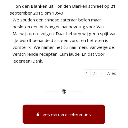
Wissel
...
Ton den Blanken
uit
Ton den Blanken
schreef op
21
deze
september 2015
om
13:40
metabo
We zouden een chinese cateraar bellen maar
besloten een ontvangen aanbeveling voor Van
Marwijk op te volgen. Daar hebben wij geen spijt van
! Je wordt behandeld als een vorst en het eten is
vorstelijk ! We namen het culinair menu vanwege de
verschillende recepten. Cum laude. En dat voor
iedereen !Dank.
Navigatie
1
2
→
Alles
door
de
gastenboek-
lijst
Lees eerdere referenties